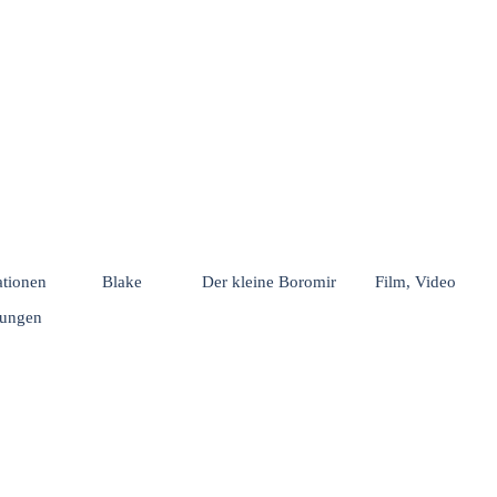
Menü überspringen
rationen
Blake
Der kleine Boromir
Film, Video
hungen