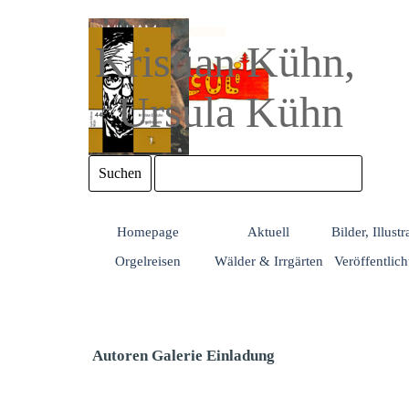
Direkt zum Seiteninhalt
Kristian Kühn, 
Ursula Kühn
Suchen
Homepage
Aktuell
Bilder, Illust
Orgelreisen
Wälder & Irrgärten
Veröffentlic
Autoren Galerie Einladung