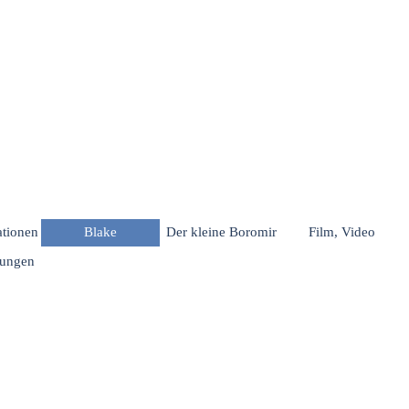
Menü überspringen
rationen
Blake
Der kleine Boromir
Film, Video
hungen