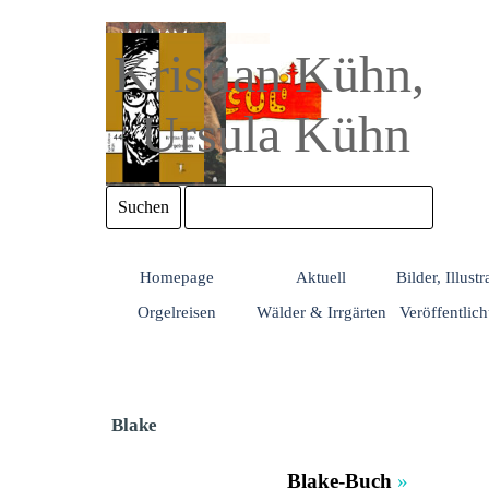
Direkt zum Seiteninhalt
Kristian Kühn, 
Ursula Kühn
Suchen
Homepage
Aktuell
Bilder, Illust
Orgelreisen
Wälder & Irrgärten
Veröffentlic
Blake
Blake-Buch
»