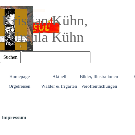
Direkt zum Seiteninhalt
Kristian Kühn, 
Ursula Kühn
Suchen
Homepage
Aktuell
Bilder, Illustrationen
Orgelreisen
Wälder & Irrgärten
Veröffentlichungen
Impressum