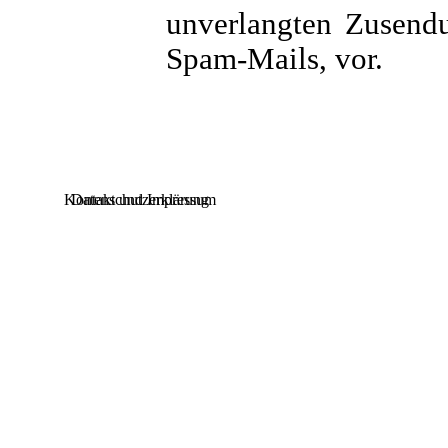
unverlangten Zusend
Spam-Mails, vor.
Kontakt und Impressum
Datenschutzerklärung
Zurück zum Seiteninhalt