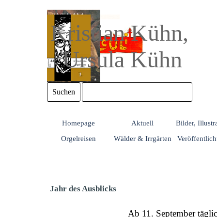
Direkt zum Seiteninhalt
Kristian Kühn, 
Ursula Kühn
Suchen
Homepage
Aktuell
Bilder, Illust
Orgelreisen
Wälder & Irrgärten
Veröffentlic
Jahr des Ausblicks
Ab 11. September tägli