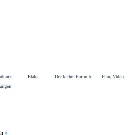
Menü überspringen
rationen
Blake
Der kleine Boromir
Film, Video
hungen
ch
»