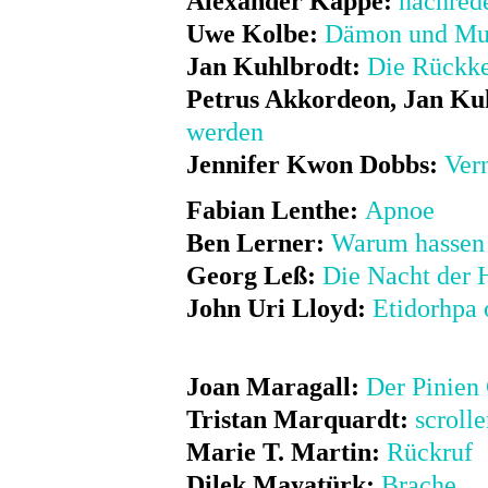
Alexander Kappe:
nachred
Uwe Kolbe:
Dämon und Mu
Jan Kuhlbrodt:
Die Rückke
Petrus Akkordeon, Jan Ku
werden
Jennifer Kwon Dobbs:
Ver
Fabian Lenthe:
Apnoe
Ben Lerner:
Warum hassen 
Georg Leß:
Die Nacht der 
John Uri Lloyd:
Etidorhpa 
Joan Maragall:
Der Pinien
Tristan Marquardt:
scrolle
Marie T. Martin:
Rückruf
Dilek Mayatürk:
Brache