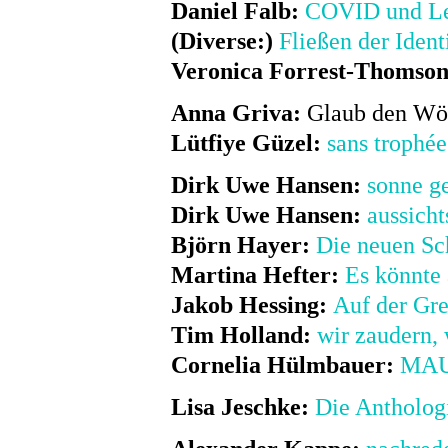
Daniel Falb:
COVID und L
(Diverse:)
Fließen der Ident
Veronica Forrest-Thomson
Anna Griva:
Glaub den Wör
Lütfiye Güzel:
sans trophée
Dirk Uwe Hansen:
sonne g
Dirk Uwe Hansen:
aussicht
Björn Hayer:
Die neuen Sc
Martina Hefter:
Es könnte
Jakob Hessing:
Auf der Gr
Tim Holland:
wir zaudern,
Cornelia Hülmbauer:
MAU
Lisa Jeschke:
Die Antholog