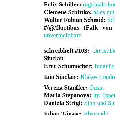
Felix Schiller:
regionale ko
Clemens Schittko:
alles gut
Walter Fabian Schmid:
Sc
#/@/fluctibus (Falk von
unvermeidbare
schreibheft #103:
Ort ist 
Sinclair
Erec Schumacher:
Innenho
Iain Sinclair:
Blakes Lond
Verena Stauffer:
Ousia
Maria Stepanova:
Im Inner
Daniela Strigl:
Sinn und Si
Iulian Tănase:
Abgrunde