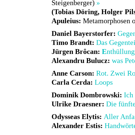
Steigenberger)
»
(
Tobias Döring, Holger Pil
Apuleius:
Metamorphosen o
Daniel Bayerstorfer:
Gegen
Timo Brandt:
Das Gegente
Jürgen Brôcan:
E
nthüllun
Alexandru Bulucz:
was Pet
Anne Carson:
Rot. Zwei R
Carla Cerda:
Loops
Dominik Dombrowski:
Ich
Ulrike Draesner:
Die fünft
Odysseas Elytis:
Aller Anfa
Alexander Estis:
Handwörte