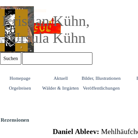
Direkt zum Seiteninhalt
Kristian Kühn, 
Ursula Kühn
Suchen
Homepage
Aktuell
Bilder, Illustrationen
Orgelreisen
Wälder & Irrgärten
Veröffentlichungen
Rezensionen
Daniel Ableev:
Mehlhäufch