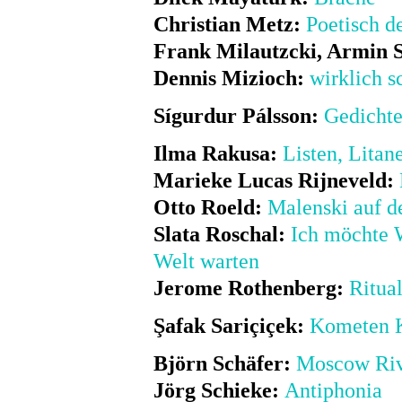
Christian Metz:
Poetisch d
Frank Milautzcki, Armin S
Dennis Mizioch:
wirklich s
Sígurdur Pálsson:
Gedichte
Ilma Rakusa:
Listen, Litan
Marieke Lucas Rijneveld:
Otto Roeld:
Malenski auf d
Slata Roschal:
Ich möchte W
Welt warten
Jerome Rothenberg:
Ritua
Şafak Sariçiçek:
Kometen 
Björn Schäfer:
Moscow Ri
Jörg Schieke:
Antiphonia