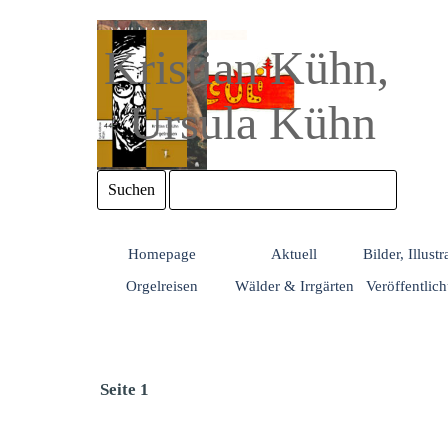
Direkt zum Seiteninhalt
Kristian Kühn, 
Ursula Kühn
Suchen
Homepage
Aktuell
Bilder, Illust
Orgelreisen
Wälder & Irrgärten
Veröffentlic
Seite 1