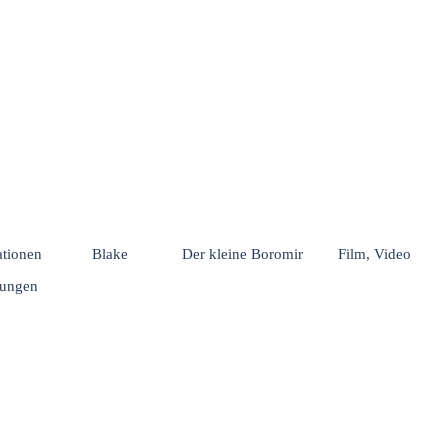
Menü überspringen
rationen
Blake
Der kleine Boromir
Film, Video
hungen