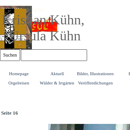
Direkt zum Seiteninhalt
Kristian Kühn, 
Ursula Kühn
Suchen
Homepage
Aktuell
Bilder, Illustrationen
Orgelreisen
Wälder & Irrgärten
Veröffentlichungen
Seite 16