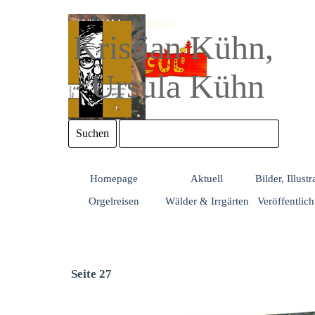
Direkt zum Seiteninhalt
Kristian Kühn, 
Ursula Kühn
Suchen
Homepage
Aktuell
Bilder, Illust
Orgelreisen
Wälder & Irrgärten
Veröffentlic
Seite 27