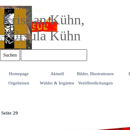
Direkt zum Seiteninhalt
Kristian Kühn, 
Ursula Kühn
Suchen
Homepage
Aktuell
Bilder, Illustrationen
Orgelreisen
Wälder & Irrgärten
Veröffentlichungen
Seite 29