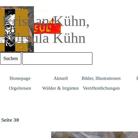
Direkt zum Seiteninhalt
Kristian Kühn, 
Ursula Kühn
Suchen
Homepage
Aktuell
Bilder, Illustrationen
Orgelreisen
Wälder & Irrgärten
Veröffentlichungen
Seite 30