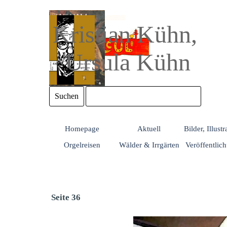
Direkt zum Seiteninhalt
Kristian Kühn, 
Ursula Kühn
Suchen
Homepage
Aktuell
Bilder, Illust
Orgelreisen
Wälder & Irrgärten
Veröffentlic
Seite 36