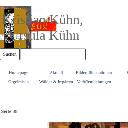
Direkt zum Seiteninhalt
Kristian Kühn, 
Ursula Kühn
Suchen
Homepage
Aktuell
Bilder, Illustrationen
Orgelreisen
Wälder & Irrgärten
Veröffentlichungen
Seite 38