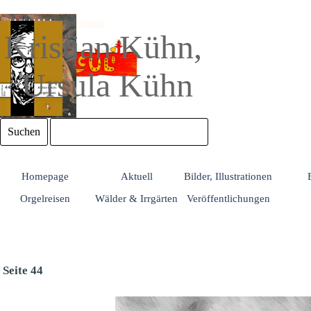
Direkt zum Seiteninhalt
Kristian Kühn, 
Ursula Kühn
Suchen
Homepage
Aktuell
Bilder, Illustrationen
Orgelreisen
Wälder & Irrgärten
Veröffentlichungen
Seite 44