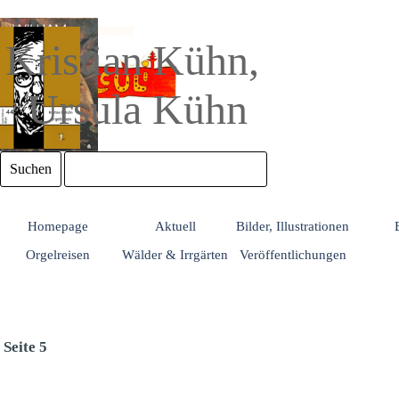
Direkt zum Seiteninhalt
Kristian Kühn, 
Ursula Kühn
Suchen
Homepage
Aktuell
Bilder, Illustrationen
Orgelreisen
Wälder & Irrgärten
Veröffentlichungen
Seite 5