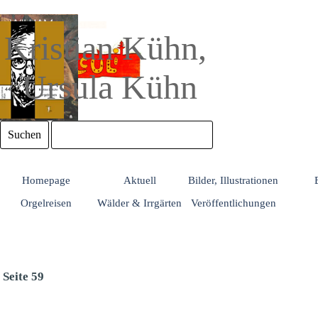
Direkt zum Seiteninhalt
Kristian Kühn, 
Ursula Kühn
Suchen
Homepage
Aktuell
Bilder, Illustrationen
Orgelreisen
Wälder & Irrgärten
Veröffentlichungen
Seite 59