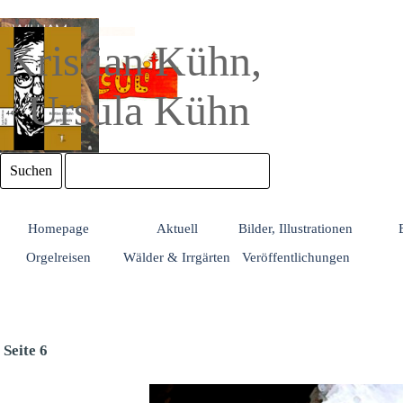
Direkt zum Seiteninhalt
Kristian Kühn, 
Ursula Kühn
Suchen
Homepage
Aktuell
Bilder, Illustrationen
Orgelreisen
Wälder & Irrgärten
Veröffentlichungen
Seite 6