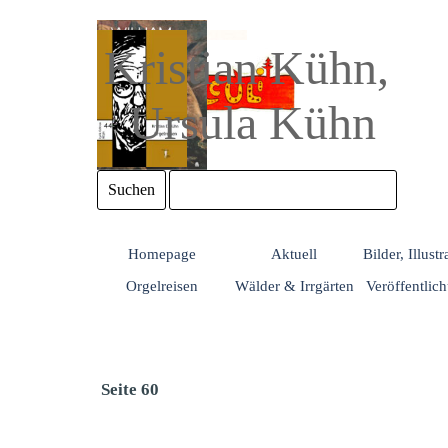
Direkt zum Seiteninhalt
Kristian Kühn, 
Ursula Kühn
Suchen
Homepage
Aktuell
Bilder, Illust
Orgelreisen
Wälder & Irrgärten
Veröffentlic
Seite 60