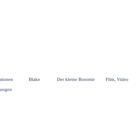
Menü überspringen
rationen
Blake
Der kleine Boromir
Film, Video
hungen