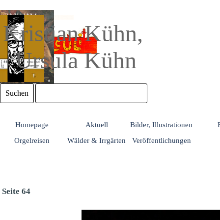
Direkt zum Seiteninhalt
Kristian Kühn, 
Ursula Kühn
Suchen
Homepage
Aktuell
Bilder, Illustrationen
Orgelreisen
Wälder & Irrgärten
Veröffentlichungen
Seite 64