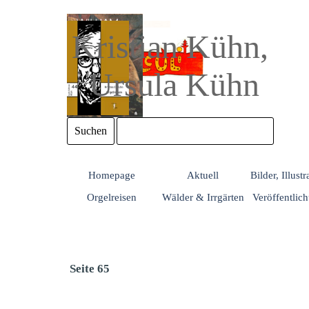
Direkt zum Seiteninhalt
Kristian Kühn, 
Ursula Kühn
Suchen
Homepage
Aktuell
Bilder, Illust
Orgelreisen
Wälder & Irrgärten
Veröffentlic
Seite 65