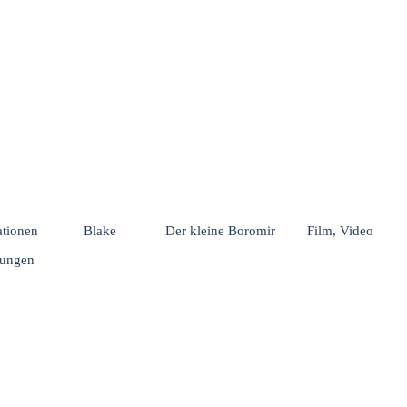
Menü überspringen
rationen
Blake
Der kleine Boromir
Film, Video
hungen