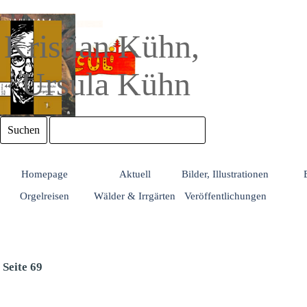
Direkt zum Seiteninhalt
Kristian Kühn, 
Ursula Kühn
Suchen
Homepage
Aktuell
Bilder, Illustrationen
Orgelreisen
Wälder & Irrgärten
Veröffentlichungen
Seite 69