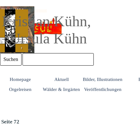
Direkt zum Seiteninhalt
Kristian Kühn, 
Ursula Kühn
Suchen
Homepage
Aktuell
Bilder, Illustrationen
Orgelreisen
Wälder & Irrgärten
Veröffentlichungen
Seite 72