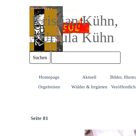
Direkt zum Seiteninhalt
Kristian Kühn, 
Ursula Kühn
Suchen
Homepage
Aktuell
Bilder, Illust
Orgelreisen
Wälder & Irrgärten
Veröffentlic
Seite 81