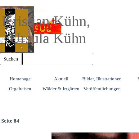
Direkt zum Seiteninhalt
Kristian Kühn, 
Ursula Kühn
Suchen
Homepage
Aktuell
Bilder, Illustrationen
Orgelreisen
Wälder & Irrgärten
Veröffentlichungen
Seite 84