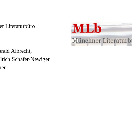
r Literaturbüro
rald Albrecht,
lrich Schäfer-Newiger
ner