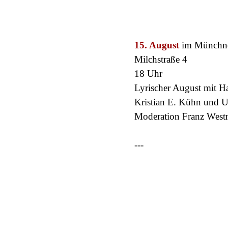
0
15. August
im Münchne
Milchstraße 4
18 Uhr
Lyrischer August mit Ha
Kristian E. Kühn und U
Moderation Franz West
---