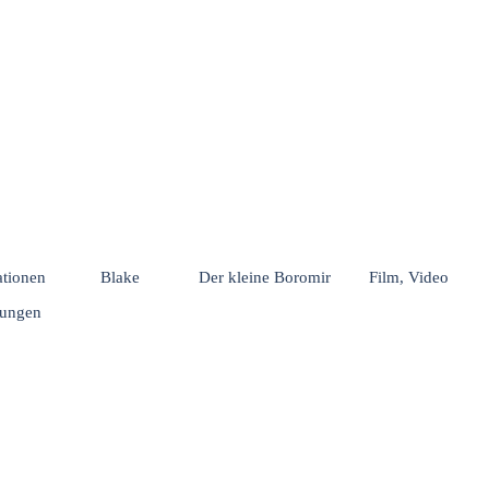
Menü überspringen
rationen
Blake
Der kleine Boromir
Film, Video
hungen