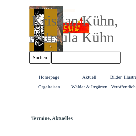
Direkt zum Seiteninhalt
Kristian Kühn, 
Ursula Kühn
Suchen
Homepage
Aktuell
Bilder, Illust
Orgelreisen
Wälder & Irrgärten
Veröffentlic
Termine, Aktuelles