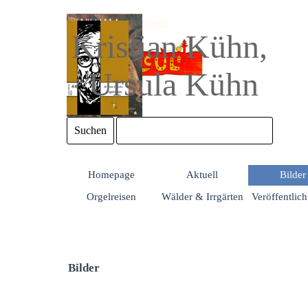
Direkt zum Seiteninhalt
Kristian Kühn, 
Ursula Kühn
Suchen
Homepage
Aktuell
Bilder
Orgelreisen
Wälder & Irrgärten
Veröffentlic
Bilder