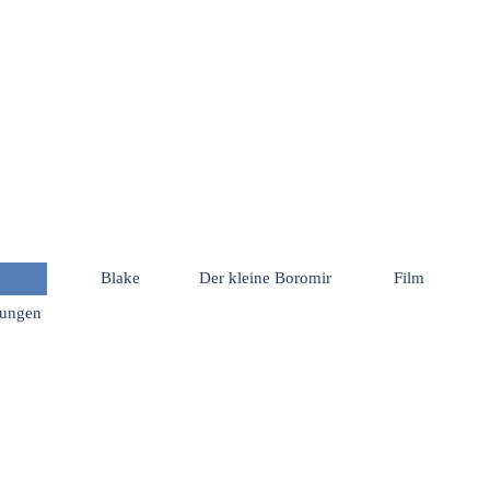
Menü überspringen
Blake
Der kleine Boromir
Film
hungen